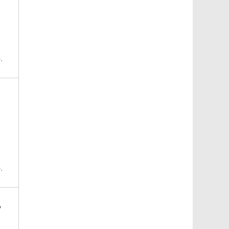
.
.
,