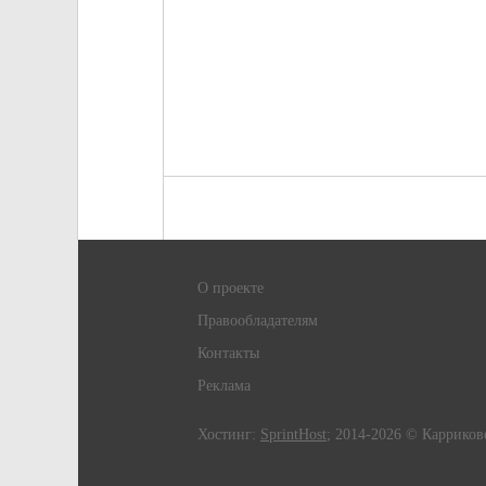
О проекте
Правообладателям
Контакты
Реклама
Хостинг:
SprintHost
; 2014-2026 © Карриков