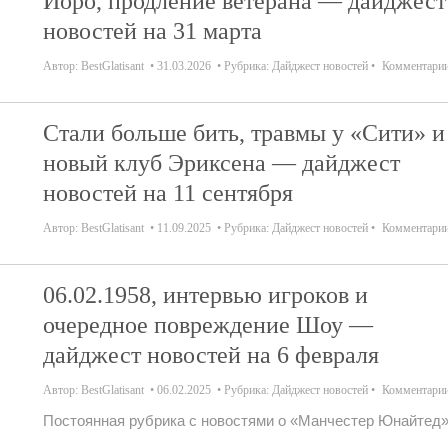
Йоро, продление ветерана — дайджест
новостей на 31 марта
Автор:
BestGlatisant
31.03.2026
Рубрика:
Дайджест новостей
Комментари
Стали больше бить, травмы у «Сити» и
новый клуб Эриксена — дайджест
новостей на 11 сентября
Автор:
BestGlatisant
11.09.2025
Рубрика:
Дайджест новостей
Комментари
06.02.1958, интервью игроков и
очередное повреждение Шоу —
дайджест новостей на 6 февраля
Автор:
BestGlatisant
06.02.2025
Рубрика:
Дайджест новостей
Комментари
Постоянная рубрика с новостями о «Манчестер Юнайтед»