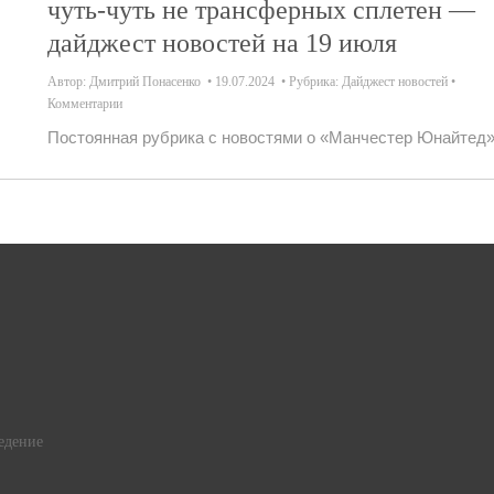
чуть-чуть не трансферных сплетен —
дайджест новостей на 19 июля
Автор:
Дмитрий Понасенко
19.07.2024
Рубрика:
Дайджест новостей
Комментарии
Постоянная рубрика с новостями о «Манчестер Юнайтед»
едение