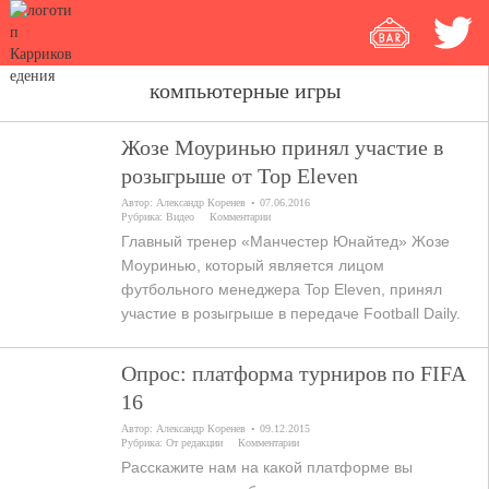
компьютерные игры
Жозе Моуринью принял участие в
розыгрыше от Top Eleven
Автор:
Александр Коренев
07.06.2016
Рубрика:
Видео
Комментарии
Главный тренер «Манчестер Юнайтед» Жозе
Моуринью, который является лицом
футбольного менеджера Top Eleven, принял
участие в розыгрыше в передаче Football Daily.
Опрос: платформа турниров по FIFA
16
Автор:
Александр Коренев
09.12.2015
Рубрика:
От редакции
Комментарии
Расскажите нам на какой платформе вы