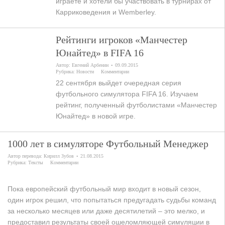
играете и хотели бы участвовать в турнирах от
Карриковедения и Wemberley.
Рейтинги игроков «Манчестер
Юнайтед» в FIFA 16
Автор:
Евгений Арбенин
09.09.2015
Рубрика:
Новости
Комментарии
22 сентября выйдет очередная серия
футбольного симулятора FIFA 16. Изучаем
рейтинг, полученный футболистами «Манчестер
Юнайтед» в новой игре.
1000 лет в симуляторе Футбольный Менеджер
Автор перевода:
Кирилл Зубов
21.08.2015
Рубрика:
Тексты
Комментарии
Пока европейский футбольный мир входит в новый сезон,
один игрок решил, что попытаться предугадать судьбы команд
за несколько месяцев или даже десятилетий – это мелко, и
предоставил результаты своей ошеломляющей симуляции в