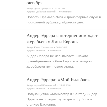
октября
Автор:
Денис Григорьев
24.10.2016
Рубрика:
Дайджест новостей
Комментарии
Новости Премьер-Лиги и трансферные слухи в
постоянной рубрике дайджеста дня.
Андер Эррера с нетерпением ждет
жеребьевку Лиги Европы
Автор:
Юлия Шпаковская
26.08.2016
Рубрика:
Новости
Комментарии
Андер Эррера не испытывает никакого
пренебрежения к Лиге Европы и ожидает
жеребьевки группового этапа.
Андер Эррера: «Мой Бильбао»
Автор:
Арсений Кузьминский
28.06.2016
Рубрика:
Новости
Комментарии
Полузащитник «Манчестер Юнайтед» Андер
Эррера — о людях, культуре и футболе в
столице Басконии.