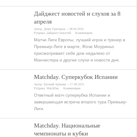
Дайджест новостей и слухов за 8
апреля
Автор:
Денис Григорьев
08.04.2016
Рубрика:
Дайджест новостей
Комментарии
Матчи Лиги Европы; лучший игрок и тренер в
Премьер-Лиге в марте; Жозе Моуриньо
присматривает себе дом недалеко от
Манчестера и другие слухи и новости дня.
Matchday. Суперкубок Испании
Автор:
Евгений Арбенин
17.08.2015
Рубрика:
MatchDay
Комментарии
Ответный матч суперкубка Испании и
завершающая встреча второго тура Премьер-
Лиги.
Matchday. Национальные
чемпионаты и кубки