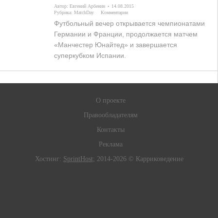
Автор:
Евгений Арбенин
14.08.2015
Рубрика:
MatchDay
Комментарии
Футбольный вечер открывается чемпионатами
Германии и Франции, продолжается матчем
«Манчестер Юнайтед» и завершается
суперкубком Испании.
О проекте
Правообладателям
Контакты
Реклама
Хостинг:
SprintHost
; 2014-2026 © Карриковедение