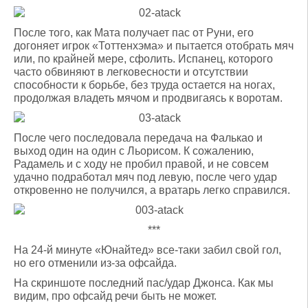
После того, как Мата получает пас от Руни, его
догоняет игрок «Тоттенхэма» и пытается отобрать мяч
или, по крайней мере, сфолить. Испанец, которого
часто обвиняют в легковесности и отсутствии
способности к борьбе, без труда остается на ногах,
продолжая владеть мячом и продвигаясь к воротам.
После чего последовала передача на Фалькао и
выход один на один с Льорисом. К сожалению,
Радамель и с ходу не пробил правой, и не совсем
удачно подработал мяч под левую, после чего удар
откровенно не получился, а вратарь легко справился.
***
На 24-й минуте «Юнайтед» все-таки забил свой гол,
но его отменили из-за офсайда.
На скриншоте последний пас/удар Джонса. Как мы
видим, про офсайд речи быть не может.