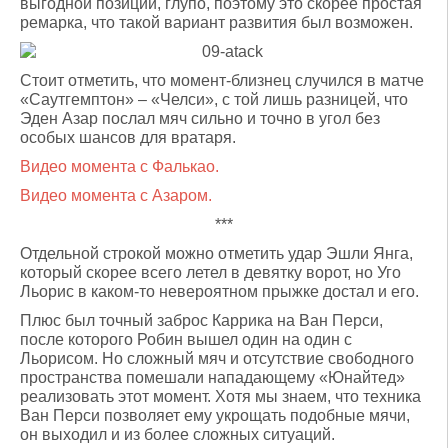
выгодной позиции, глупо, поэтому это скорее простая
ремарка, что такой вариант развития был возможен.
Стоит отметить, что момент-близнец случился в матче
«Саутгемптон» – «Челси», с той лишь разницей, что
Эден Азар послал мяч сильно и точно в угол без
особых шансов для вратаря.
Видео момента с Фалькао.
Видео момента с Азаром.
***
Отдельной строкой можно отметить удар Эшли Янга,
который скорее всего летел в девятку ворот, но Уго
Льорис в каком-то невероятном прыжке достал и его.
Плюс был точный заброс Каррика на Ван Перси,
после которого Робин вышел один на один с
Льорисом. Но сложный мяч и отсутствие свободного
пространства помешали нападающему «Юнайтед»
реализовать этот момент. Хотя мы знаем, что техника
Ван Перси позволяет ему укрощать подобные мячи,
он выходил и из более сложных ситуаций.