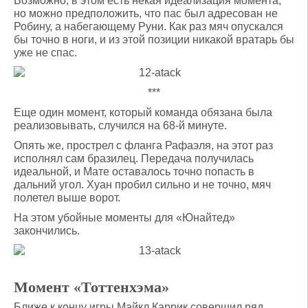
Возможно, в этом есть некая идеализация момента,
но можно предположить, что пас был адресован не
Робину, а набегающему Руни. Как раз мяч опускался
бы точно в ноги, и из этой позиции никакой вратарь бы
уже не спас.
***
Еще один момент, который команда обязана была
реализовывать, случился на 68-й минуте.
Опять же, прострел с фланга Рафаэля, на этот раз
исполнял сам бразилец. Передача получилась
идеальной, и Мате оставалось точно попасть в
дальний угол. Хуан пробил сильно и не точно, мяч
полетел выше ворот.
На этом убойные моменты для «Юнайтед»
закончились.
Момент «Тоттенхэма»
Ближе к концу игры Майкл Каррик совершил ряд