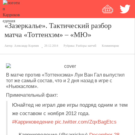
«Зазеркалье». Тактический разбор
матча «Тоттенхэм» – «МЮ»
Автор:
Александр Коренев
29.12.2014
Рубрика:
Разборы матчей
Комментарии
В матче против «Тоттенхэма» Луи Ван Гал выпустил
тот же самый состав, что и 2 дня назад в игре с
«Ньюкаслом».
Примечательный факт:
Юнайтед не играл две игры подряд одним и тем
же составом с ноября 2012 года.
#Карриковедение
pic.twitter.com/ZqxBagEtcs
— Карриковедение (@carrickru)
December 28,