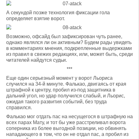
А секундой позже технология фиксации гола
определяет взятие ворот.
Возможно, офсайд был зафиксирован чуть ранее,
однако являлся ли он активным? Будем рады увидеть
в комментариях мнения, подкрепленные выдержками
из правил в свежих редакциях, или, может быть, среди
читателей найдутся судьи.
***
Еще один серьезный момент у ворот Льориса
случился на 34-й минуте. Фалькао, двигаясь от края
штрафной к центру, пробил из-под защитника в
дальний угол, но удар получился слабый, и Льорис,
ожидая такого развития событий, без труда
справился.
Фалькао мог отдать пас на несущегося в штрафную на
всех парах Мату, и тот бы уже расстреливал ворота
соперника из более выгодной позиции, но обвинять
нападающего в том, что он не отдал пас, а пробил из