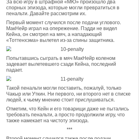
За всю игру в штрафной «МЮ» произошло два
спорных эпизода, которые могли превратиться в
пенальти. Давайте рассмотрим их.
Первый момент случился после подачи углового.
МакНейр играл на опережение. Пэдди не видел
Кейна, он смотрел на мяч, а нападающий
«Тоттенхэма» вылетел из-за спины защитника.
Попытавшись сыграть в мяч МакНейр коленом
задевает вылетевшего сзади Кейна, последний
падает.
Такой пенальти могли поставить, пожалуй, только
Чакыр или Уткин. Ни первого, ни второго нет в списке
людей, к чьему мнению стоит прислушиваться.
Отметим, что Кейн и его товарищи даже не пытались
требовать пенальти, а просто продолжили игру, что
также намекает на чистоту эпизода.
***
Второй момент случился также после подачи