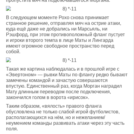
пропустить мяч на подключавшегося Моргана.
В следующем моменте Рохо снова принимает
странное решение, отправляя мяч на острие атаки,
куда ещё даже не добрались ни Марсьяль, ни
Рэшфорд, при этом противоположный фланг пустует
и игроки второго темпа в лице Маты и Лингарда
имеют огромное свободное пространство перед
собой.
Такая же картина наблюдалась и в прошлой игре с
«Эвертоном» — рывки Маты по флангу редко бывают
замечены командой и зачастую совершаются
впустую. Единственный раз, когда Морган наградил
Мату длинным переводом после подключения,
закончился голом в ворота «ирисок».
Таким образом, «вялость» правого фланга
обусловлена не только слабой игрой футболистов,
располагающихся на нём, но и нежеланием/
неумением команды развивать атаки через эту часть
поля.