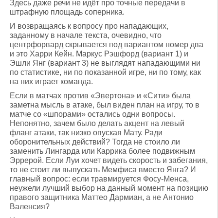
Здесь даже речи не идёт про точные передачи в
штрафную площадь соперника.
И возвращаясь к вопросу про нападающих,
заданному в начале текста, очевидно, что
центрфорвард скрывается под вариантом номер два
и это Харри Кейн. Маркус Рэшфорд (вариант 1) и
Эшли Янг (вариант 3) не выглядят нападающими ни
по статистике, ни по показанной игре, ни по тому, как
на них играет команда.
Если в матчах против «Эвертона» и «Сити» была
заметна мысль в атаке, был виден план на игру, то в
матче со «шпорами» остались одни вопросы.
Непонятно, зачем было делать акцент на левый
фланг атаки, так низко опуская Мату. Ради
оборонительных действий? Тогда не стоило ли
заменить Лингарда или Каррика более подвижным
Эррерой. Если Луи хочет видеть скорость и забегания,
то не стоит ли выпускать Мемфиса вместо Янга? И
главный вопрос: если травмируется Фосу-Менса,
неужели лучший выбор на данный момент на позицию
правого защитника Маттео Дармиан, а не Антонио
Валенсия?