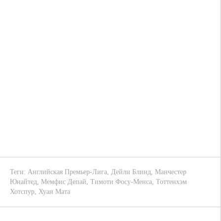
Теги:
Английская Премьер-Лига
,
Дейли Блинд
,
Манчестер
Юнайтед
,
Мемфис Депай
,
Тимоти Фосу-Менса
,
Тоттенхэм
Хотспур
,
Хуан Мата