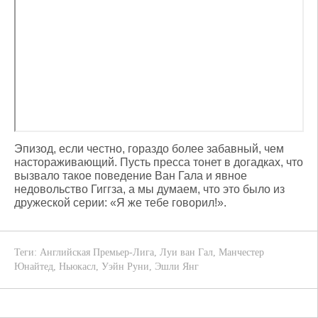
Эпизод, если честно, гораздо более забавный, чем
настораживающий. Пусть пресса тонет в догадках, что
вызвало такое поведение Ван Гала и явное
недовольство Гиггза, а мы думаем, что это было из
дружеской серии: «Я же тебе говорил!».
Теги:
Английская Премьер-Лига
,
Луи ван Гал
,
Манчестер
Юнайтед
,
Ньюкасл
,
Уэйн Руни
,
Эшли Янг