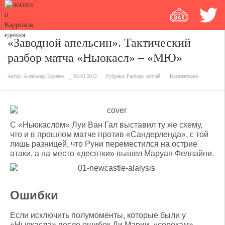
«Заводной апельсин». Тактический
разбор матча «Ньюкасл» – «МЮ»
Автор:
Александр Коренев
06.03.2015
Рубрика:
Разборы матчей
Комментарии
С «Ньюкаслом» Луи Ван Гал выставил ту же схему,
что и в прошлом матче против «Сандерленда», с той
лишь разницей, что Руни переместился на острие
атаки, а на место «десятки» вышел Маруан Феллайни.
Ошибки
Если исключить полумоменты, которые были у
«Ньюкасла» после ошибок Ди Марии, «сорокам»