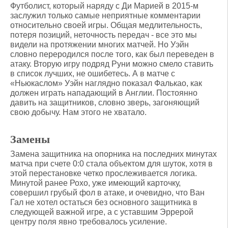
Футболист, который наряду с Ди Марией в 2015-м
заслужил только самые неприятные комментарии
относительно своей игры. Общая медлительность,
потеря позиций, неточность передач - все это мы
видели на протяжении многих матчей. Но Уэйн
словно переродился после того, как был переведен в
атаку. Вторую игру подряд Руни можно смело ставить
в список лучших, не ошибетесь. А в матче с
«Ньюкаслом» Уэйн наглядно показал Фалькао, как
должен играть нападающий в Англии. Постоянно
давить на защитников, словно зверь, загоняющий
свою добычу. Нам этого не хватало.
Замены
Замена защитника на опорника на последних минутах
матча при счете 0:0 стала объектом для шуток, хотя в
этой перестановке четко прослеживается логика.
Минутой ранее Рохо, уже имеющий карточку,
совершил грубый фол в атаке, и очевидно, что Ван
Гал не хотел остаться без основного защитника в
следующей важной игре, а с уставшим Эррерой
центру поля явно требовалось усиление.