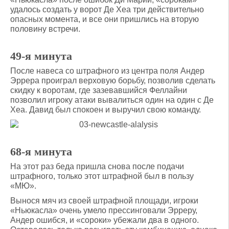
удалось создать у ворот Де Хеа три действительно
опасных момента, и все они пришлись на вторую
половину встречи.
49-я минута
После навеса со штрафного из центра поля Андер
Эррера проиграл верховую борьбу, позволив сделать
скидку к воротам, где зазевавшийся Феллайни
позволил игроку атаки вывалиться один на один с Де
Хеа. Давид был спокоен и выручил свою команду.
68-я минута
На этот раз беда пришла снова после подачи
штрафного, только этот штрафной был в пользу
«МЮ».
Вынося мяч из своей штрафной площади, игроки
«Ньюкасла» очень умело прессинговали Эрреру,
Андер ошибся, и «сороки» убежали два в одного.