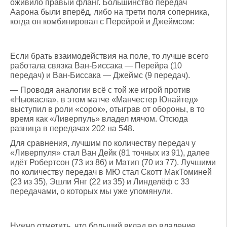
оживило правый фланг. Большинство передач
Аарона были вперёд, либо на трети поля соперника,
когда он комбинировал с Перейрой и Джеймсом:
Если брать взаимодействия на поле, то лучше всего
работала связка Ван-Биссака — Перейра (10
передач) и Ван-Биссака — Джеймс (9 передач).
— Проводя аналогии всё с той же игрой против
«Ньюкасла», в этом матче «Манчестер Юнайтед»
выступил в роли «сорок», отыграв от обороны, в то
время как «Ливерпуль» владел мячом. Отсюда
разница в передачах 202 на 548.
Для сравнения, лучшим по количеству передач у
«Ливерпуля» стал Ван Дейк (81 точных из 91), далее
идёт Робертсон (73 из 86) и Матип (70 из 77). Лучшими
по количеству передач в МЮ стал Скотт МакТоминей
(23 из 35), Эшли Янг (22 из 35) и Линделёф с 33
передачами, о которых мы уже упомянули.
Нужно отметить, что больший вклад во владение