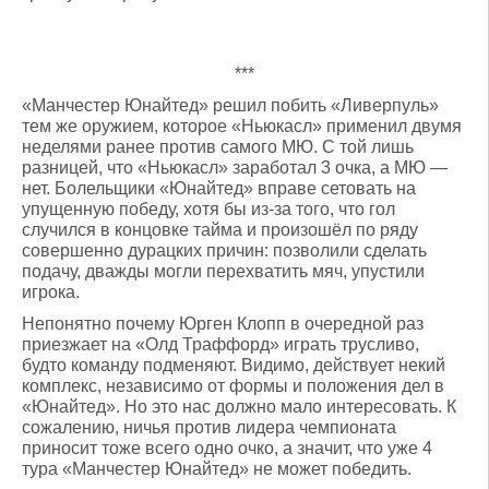
***
«Манчестер Юнайтед» решил побить «Ливерпуль»
тем же оружием, которое «Ньюкасл» применил двумя
неделями ранее против самого МЮ. С той лишь
разницей, что «Ньюкасл» заработал 3 очка, а МЮ —
нет. Болельщики «Юнайтед» вправе сетовать на
упущенную победу, хотя бы из-за того, что гол
случился в концовке тайма и произошёл по ряду
совершенно дурацких причин: позволили сделать
подачу, дважды могли перехватить мяч, упустили
игрока.
Непонятно почему Юрген Клопп в очередной раз
приезжает на «Олд Траффорд» играть трусливо,
будто команду подменяют. Видимо, действует некий
комплекс, независимо от формы и положения дел в
«Юнайтед». Но это нас должно мало интересовать. К
сожалению, ничья против лидера чемпионата
приносит тоже всего одно очко, а значит, что уже 4
тура «Манчестер Юнайтед» не может победить.