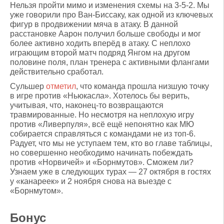
Нельзя пройти мимо и изменения схемы на 3-5-2. Мы
уже говорили про Ван-Биссаку, как одной из ключевых
фигур в продвижении мяча в атаку. В данной
расстановке Аарон получил больше свободы и мог
более активно ходить вперёд в атаку. С неплохо
играющим второй матч подряд Янгом на другом
половине поля, план тренера с активными флангами
действительно сработал.
Сульшер
отметил
, что команда прошла низшую точку
в игре против «Ньюкасла». Хотелось бы верить,
учитывая, что, наконец-то возвращаются
травмированные. Но несмотря на неплохую игру
против «Ливерпуля», всё ещё непонятно как МЮ
собирается справляться с командами не из топ-6.
Радует, что мы не уступаем тем, кто во главе таблицы,
но совершенно необходимо начинать побеждать
против «Норвичей» и «Борнмутов». Сможем ли?
Узнаем уже в следующих турах — 27 октября в гостях
у «канареек» и 2 ноября снова на выезде с
«Борнмутом».
Бонус