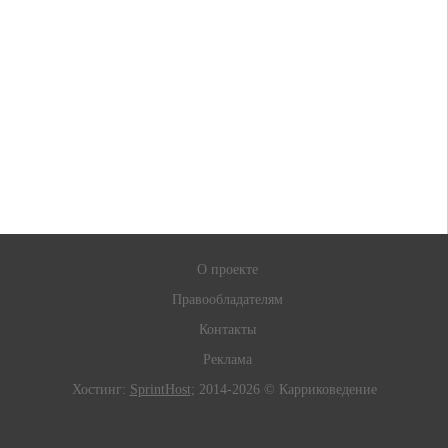
О проекте
Правообладателям
Контакты
Реклама
Хостинг:
SprintHost
; 2014-2026 © Карриковедение