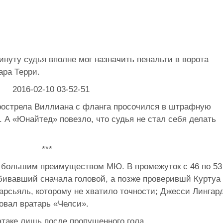
нуту судья вполне мог назначить пенальти в ворота
ара Терри.
прострела Виллиана с фланга просочился в штрафную
. А «Юнайтед» повезло, что судья не стал себя делать
***
с большим преимуществом МЮ. В промежуток с 46 по 53
ивавший сначала головой, а позже проверившй Куртуа
рсьяль, которому не хватило точности; Джесси Лингард
овал вратарь «Челси».
 атаке лишь после пропущенного гола.