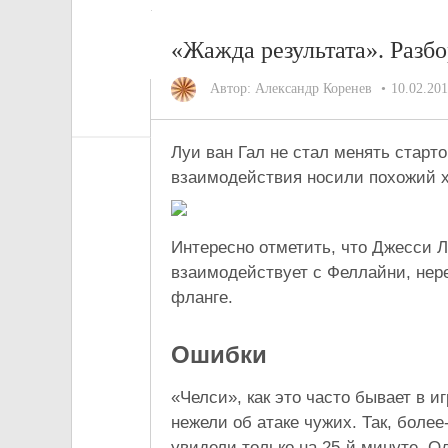
«Жажда результата». Раз
Автор:
Александр Коренев
10.02.20
Луи ван Гал не стал менять старт
взаимодействия носили похожий х
Интересно отметить, что Джесси Л
взаимодействует с Феллайни, нер
фланге.
Ошибки
«Челси», как это часто бывает в и
нежели об атаке чужих. Так, бол
увидели только на 25-й минуте. О