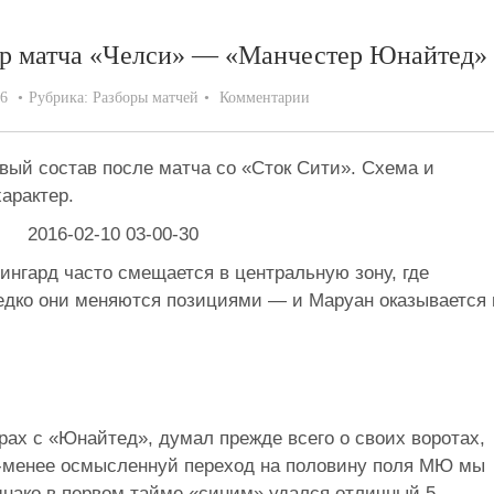
бор матча «Челси» — «Манчестер Юнайтед»
16
Рубрика:
Разборы матчей
Комментарии
овый состав после матча со «Сток Сити». Схема и
арактер.
ингард часто смещается в центральную зону, где
едко они меняются позициями — и Маруан оказывается 
грах с «Юнайтед», думал прежде всего о своих воротах,
ее-менее осмысленнуй переход на половину поля МЮ мы
днако в первом тайме «синим» удался отличный 5-