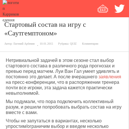
Стартовый состав на игру с
«Саутгемптоном»
Автор:
Евгений Арбенин
10.01.2015
Рубрика:
QUIZ
Комментарии
Нетривиальной задачей в этом сезоне стал выбор
стартового состава в различного рода прогнозах и
превью перед матчем. Луи Ван Гал умеет удивлять и
постоянно это делает. А после вчерашнего
заявления
на пресс-конференции, что в распоряжении тренера
почти все игроки, эта задача кажется практически
невыполнимой.
Мы подумали, что пора подключить коллективный
разум, и решили попробовать выбрать состав на игру
вместе с вами.
Чтобы не запутаться в вариантах, несколько
упростим/ограничим выбор и введем несколько