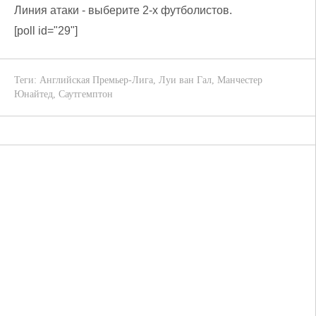
Линия атаки - выберите 2-х футболистов.
[poll id="29"]
Теги:
Английская Премьер-Лига
,
Луи ван Гал
,
Манчестер
Юнайтед
,
Саутгемптон