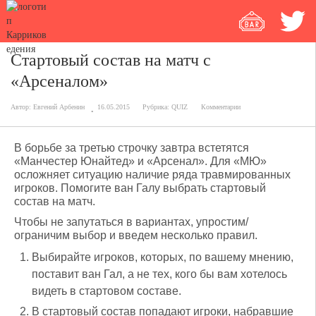
Стартовый состав на матч с
«Арсеналом»
Автор:
Евгений Арбенин
16.05.2015
Рубрика:
QUIZ
Комментарии
В борьбе за третью строчку завтра встетятся
«Манчестер Юнайтед» и «Арсенал». Для «МЮ»
осложняет ситуацию наличие ряда травмированных
игроков. Помогите ван Галу выбрать стартовый
состав на матч.
Чтобы не запутаться в вариантах, упростим/
ограничим выбор и введем несколько правил.
Выбирайте игроков, которых, по вашему мнению,
поставит ван Гал, а не тех, кого бы вам хотелось
видеть в стартовом составе.
В стартовый состав попадают игроки, набравшие