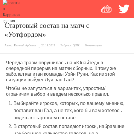
Стартовый состав на матч с
«Уотфордом»
Автор:
Евгений Арбенин
20.11.2015
Рубрика:
QUIZ
Комментарии
Череда травм обрушилась на «Юнайтед» в
очередной перерыв на матчи сборных. К тому же
заболел капитан команды Уэйн Руни. Как из этой
ситуации выйдет Луи ван Гал?
Чтобы не запутаться в вариантах, упростим/
ограничим выбор и введем несколько правил.
Выбирайте игроков, которых, по вашему мнению,
поставит ван Гал, а не тех, кого бы вам хотелось
видеть в стартовом составе.
В стартовый состав попадают игроки, набравшие
наибольшее количество голосов, но в