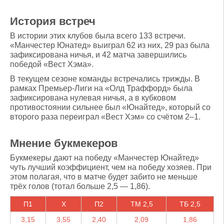
История встреч
В истории этих клубов была всего 133 встречи.
«Манчестер Юнатед» выиграл 62 из них, 29 раз была
зафиксирована ничья, и 42 матча завершились
победой «Вест Хэма».
В текущем сезоне команды встречались трижды. В
рамках Премьер-Лиги на «Олд Траффорд» была
зафиксирована нулевая ничья, а в кубковом
противостоянии сильнее был «Юнайтед», который со
второго раза переиграл «Вест Хэм» со счётом 2–1.
Мнение букмекеров
Букмекеры дают на победу «Манчестер Юнайтед»
чуть лучший коэффициент, чем на победу хозяев. При
этом полагая, что в матче будет забито не меньше
трёх голов (тотал больше 2,5 — 1,86).
П1
X
П2
ТМ 2,5
ТБ 2,5
3,15
3,55
2,40
2,09
1,86