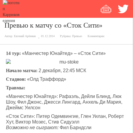
Превью к матчу со «Сток Сити»
Автор:
Евгений Арбенин
01.12.2014
Рубрика:
Превью
Комментарии
14 тур:
«Манчестер Юнайтед» – «Сток Сити»
Начало матча:
2 декабря, 22:45 МСК
Стадион:
«Олд Траффорд»
Травмы:
«Манчестер Юнайтед»: Рафаэль, Дейли Блинд, Люк
Шоу, Фил Джонс, Джесси Лингард, Анхель Ди Мария,
Джеймс Уилсон
«Сток Сити»: Питер Одемвингие, Глен Уилан, Роберт
Хут, Виктор Мозес, Стив Сидуэлл
Возможно не сыграют:
Фил Барндсли