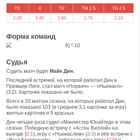
П1
X
П2
ТМ 2,5
ТБ 2,5
2,00
3,40
3,80
1,75
2,10
Форма команд
Судья
Судить матч будет
Майк Дин
.
Последней встречей, на которой работал Дин в
Премьер-Лиге, стал матч «Норвич» — «Ньюкасл»
(3:2). Карточек показано не было.
Всего в 33 матчах сезона, на которых работал Дин,
было показано 103 (в среднем 3,1 карточки за игру)
желтых карточек и 9 красных.
Дин четыре раза судил «Манчестер Юнайтед» в этом
сезоне. Победную встречу с «Астон Виллой» на
выезде (
0:1
), игру с «Ньюкаслом» (
3:3
) и обе встречи с
«Вест Бромвичем» — победная игра дома (
2:0
) и