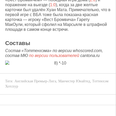
поражение на выезде (
1:0
), когда за две желтые
карточки был удалён Хуан Мата. Примечательно, что в
первой игре с ВБА тоже была показана красная
карточка — игроку «Вест Бромвича» Гарету
МакОули, который сфолил на Марсьяле в штрафной
площади в самом конце встречи.
Составы
Состав «Тоттенхэма» по версии whoscored.com,
состав МЮ
по версии пользователей
cantona.ru
Теги:
Английская Премьер-Лига
,
Манчестер Юнайтед
,
Тоттенхэм
Хотспур