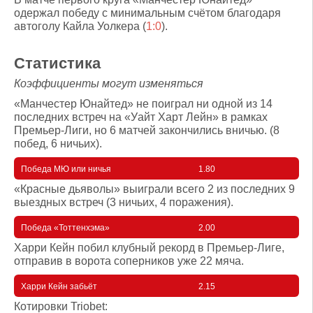
одержал победу с минимальным счётом благодаря
автоголу Кайла Уолкера (
1:0
).
Статистика
Коэффициенты могут изменяться
«Манчестер Юнайтед» не поиграл ни одной из 14
последних встреч на «Уайт Харт Лейн» в рамках
Премьер-Лиги, но 6 матчей закончились вничью. (8
побед, 6 ничьих).
Победа МЮ или ничья
1.80
«Красные дьяволы» выиграли всего 2 из последних 9
выездных встреч (3 ничьих, 4 поражения).
Победа «Тоттенхэма»
2.00
Харри Кейн побил клубный рекорд в Премьер-Лиге,
отправив в ворота соперников уже 22 мяча.
Харри Кейн забьёт
2.15
Котировки Triobet: