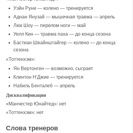
Уэйн Руни — колено — тренируется
Аднан Янузай — мышечная травма — апрель
Люк Шоу — перелом ноги — май
Уилл Кин — травма паха — до конца сезона
Бастиан Швайнштайгер — колено — до конца
сезона
«Тоттенхэм»:
Ян Вертонген — возможно, сыграет
Клинтон Н'Джие — тренируется
Набиль Бенталеб — апрель
Дисквалификации
«Манчестер Юнайтед»: нет
«Тоттенхэм»: нет
Слова тренеров