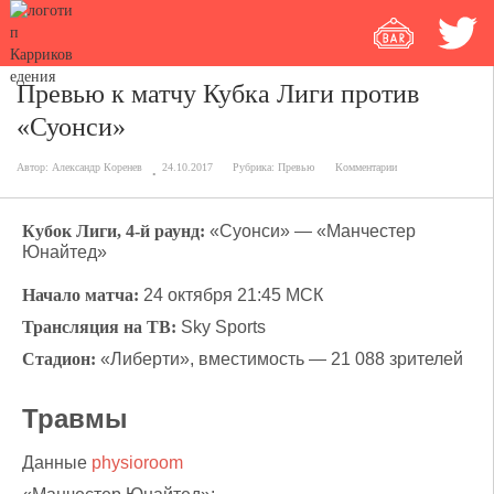
Превью к матчу Кубка Лиги против
«Суонси»
Автор:
Александр Коренев
24.10.2017
Рубрика:
Превью
Комментарии
Кубок Лиги, 4-й раунд:
«Суонси» — «Манчестер
Юнайтед»
Начало матча:
24 октября 21:45 МСК
Трансляция на ТВ:
Sky Sports
Стадион:
«Либерти», вместимость — 21 088 зрителей
Травмы
Данные
physioroom