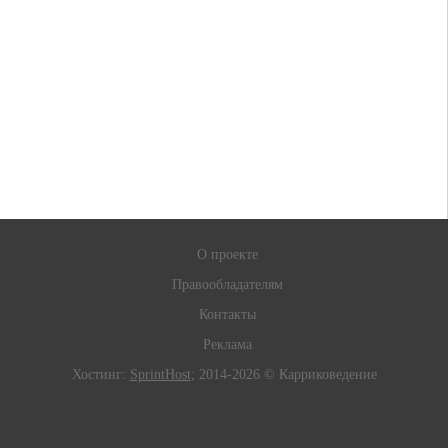
О проекте
Правообладателям
Контакты
Реклама
Хостинг:
SprintHost
; 2014-2026 © Карриковедение