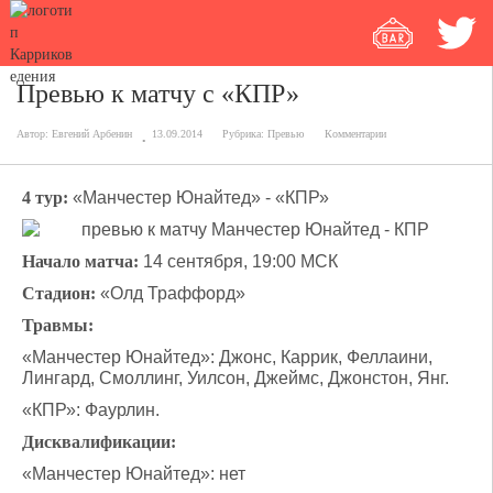
Превью к матчу с «КПР»
Автор:
Евгений Арбенин
13.09.2014
Рубрика:
Превью
Комментарии
4 тур:
«Манчестер Юнайтед» - «КПР»
Начало матча:
14 сентября, 19:00 МСК
Стадион:
«Олд Траффорд»
Травмы:
«Манчестер Юнайтед»: Джонс, Каррик, Феллаини,
Лингард, Смоллинг, Уилсон, Джеймс, Джонстон, Янг.
«КПР»: Фаурлин.
Дисквалификации:
«Манчестер Юнайтед»: нет