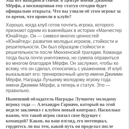
Мы все находимся сейчас в Центре имени Джимми
Мёрфи, а посвященная ему статуя сегодня будет
официально открыта. Что вы узнали об этом игроке за
то время, что провели в клубе?
Хорошо, когда клуб готов почтить игрока, которого
признают одним из важнейших в истории «Манчестер
Юнайтед». Он — символ многих ценностей
«Юнайтед»: развития молодых игроков, стойкости и
решительности. Он был образцом стойкости и
решительности после Мюнхенской трагедии. Команда
тогда была почти уничтожена, но сумела оправиться
во многом благодаря Мёрфи. Он заслужил, чтобы ко
всему, что он сделал, относились с уважением. И клуб
выказывает его: тренировочный центр имени Джимми
Мёрфи, Награда Лучшему молодому игроку года
имени Джимми Мёрфи, а теперь и статуя. Это —
правильно.
Нынешний обладатель Награды Лучшему молодому
игроку года — Алехандро Гарначо, который на этой
неделе заключил с клубом новый контракт. Насколько
важно, что такой игрок связал свое будущее с
командой? Каков, на ваш взгляд, его потенциал,
гордитесь ли вы тем, какой путь он проделал после