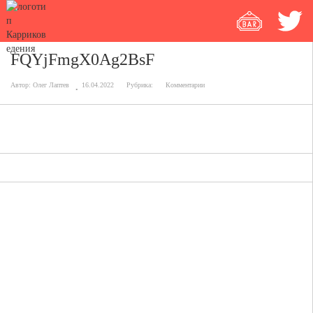
FQYjFmgX0Ag2BsF
Автор:
Олег Лаптев
16.04.2022
Рубрика:
Комментарии