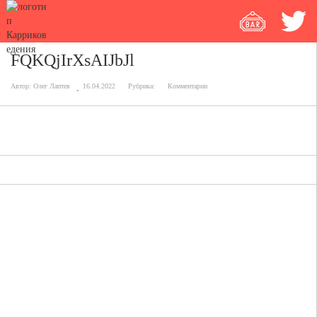
FQKQjIrXsAIJbJl
Автор:
Олег Лаптев
16.04.2022
Рубрика:
Комментарии