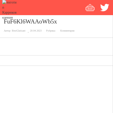
FuF6Kl6WAAoWb5x
Автор:
BestGlatisant
20.04.2023
Рубрика:
Комментарии