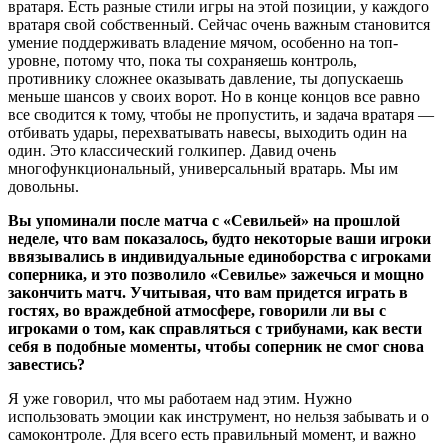
вратаря. Есть разные стили игры на этой позиции, у каждого
вратаря свой собственный. Сейчас очень важным становится
умение поддерживать владение мячом, особенно на топ-
уровне, потому что, пока ты сохраняешь контроль,
противнику сложнее оказывать давление, ты допускаешь
меньше шансов у своих ворот. Но в конце концов все равно
все сводится к тому, чтобы не пропустить, и задача вратаря —
отбивать удары, перехватывать навесы, выходить один на
один. Это классический голкипер. Давид очень
многофункциональный, универсальный вратарь. Мы им
довольны.
Вы упоминали после матча с «Севильей» на прошлой
неделе, что вам показалось, будто некоторые ваши игроки
ввязывались в индивидуальные единоборства с игроками
соперника, и это позволило «Севилье» зажечься и мощно
закончить матч. Учитывая, что вам придется играть в
гостях, во враждебной атмосфере, говорили ли вы с
игроками о том, как справляться с трибунами, как вести
себя в подобные моменты, чтобы соперник не смог снова
завестись?
Я уже говорил, что мы работаем над этим. Нужно
использовать эмоции как инструмент, но нельзя забывать и о
самоконтроле. Для всего есть правильный момент, и важно