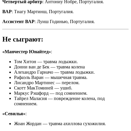
Четвертый арбитр
: Антониу Нобре, Португалия.
ВАР
: Тиагу Мартинш, Португалия.
Ассистент ВАР
: Луиш Годинью, Португалия.
Не сыграют:
«Манчестер Юнайтед»
:
Том Хитон — травма лодыжки.
Донни ван де Бек — травма колена
Алехандро Гарначо — травма лодыжки.
Рафаэль Варан — мышечная травма.
Лисандро Мартинес — перелом.
Скотт МакТоминей — ушиб.
Маркус Рэшфорд — под сомнением.
Тайрел Маласия — повреждение колена, под
сомнением.
«Севилья»
:
Жоан Жордан — травма ахиллова сухожилия.