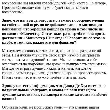
воскресенье вы видели совсем другой «Манчестер Юнайтед».
Против «Севильи» нам нужно будет сыграть, как в
воскресенье.
Знаю, что вы всегда говорите о важности сосредоточения
на собственной игре, но не добавляет ли вам мотивации
понимание, что хорошая концовка сезона в том числе не
позволит «Манчестер Сити» выиграть требл и повторить
достижение «Манчестер Юнайтед»? Говорят ли об этом в
клубе, о том, как важно это для фанатов?
Мы думаем о своих матчах и том, как их выиграть, а не об
этом. Нам нужно улучшать свою игру, нужно выигрывать
матч, а потом следующий за ним. Мы не позволяем себе
отвлекаться на подобное, мы должны выигрывать свои матчи.
Мы хотим играть лучше с каждым матчем, мы хотим
соревноваться с лучшими, для чего и нужно прогрессировать.
И мы знаем, что нам нужно прибавлять и дальше.
Эрик, у нас есть информация, что Давид Де Хеа возможно
получит новый контракт. Каковы на ваш взгляд его
лучшие качества как голкипера и какие качества наиболее
важны?
Отбивать мячи, не пропускать голы — это главная задача