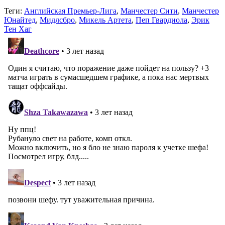
Теги:
Английская Премьер-Лига
,
Манчестер Сити
,
Манчестер
Юнайтед
,
Мидлсбро
,
Микель Артета
,
Пеп Гвардиола
,
Эрик
Тен Хаг