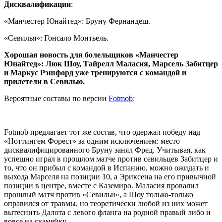
Дисквалификации
:
«Манчестер Юнайтед»: Бруну Фернандеш.
«Севилья»: Гонсало Монтьель.
Хорошая новость для болельщиков «Манчестер
Юнайтед»: Люк Шоу, Тайрелл Маласия, Марсель Забитцер
и Маркус Рэшфорд уже тренируются с командой и
прилетели в Севилью.
Вероятные составы по версии
Fotmob
:
Fotmob предлагает тот же состав, что одержал победу над
«Ноттингем Форест» за одним исключением: место
дисквалифицированного Бруну занял Фред. Учитывая, как
успешно играл в прошлом матче против севильцев Забитцер и
то, что он прибыл с командой в Испанию, можно ожидать и
выхода Марселя на позиции 10, а Эриксена на его привычной
позиции в центре, вместе с Каземиро. Маласия провалил
прошлый матч против «Севильи», а Шоу только-только
оправился от травмы, но теоретически любой из них может
вытеснить Далота с левого фланга на родной правый либо и
вовсе на скамейку.