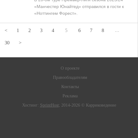
«Манчестер Юнайтед» отправился в гости к
«Ноттингем Форест».
<
1
2
3
4
5
6
7
8
…
30
>
О проекте
Правообладателям
Контакты
Реклама
Хостинг:
SprintHost
; 2014-2026 © Карриковедение