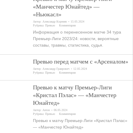
«Манчестер Юнайтед» —
«Ньюкасл»
Автор:
Александр Коренев
15.05.2024
Рубрика:
Превью
Комментарии
Информация о перенесенном матче 34 тура
Премьер-Лиги 2023/24: новости, вероятные
составы, травмы, статистика, судья.
Превью перед матчем с «Арсеналом»
Автор:
Александр Граирович
12.05.2024
Рубрика:
Превью
Комментарии
Превью к матчу Премьер-Лиги
«Кристал Пэлас» — «Манчестер
Юнайтед»
Автор:
Anton
06.05.2024
Рубрика:
Превью
Комментарии
Превью к матчу Премьер-Лиги «Кристал Пэлас»
— «Манчестер Юнайтед»