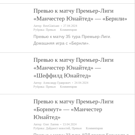
Превью к матчу Премьер-Лиги
«Манчестер Юнайтед» — «Бернли»
Автор:
BestGlatisant
27.04.2024
Рубрика:
Превью
Комментарии
Превью к матчу 35 тура Премьер-Лиги.
Домашняя игра с «Бернли».
Превью к матчу Премьер-Лиги
«Манчестер Юнайтед» —
«Шеффилд Юнайтед»
Автор:
Александр Граирович
24.04.2024
Рубрика:
Превью
Комментарии
Превью к матчу Премьер-Лиги
«Борнмут» — «Манчестер
Юнайтед»
Автор:
Олег Лаптев
13.04.2024
Рубрика:
Дайджест новостей
,
Превью
Комментарии