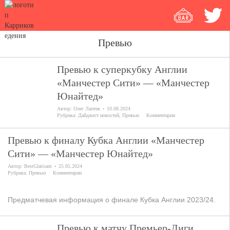
Превью
Превью к суперкубку Англии
«Манчестер Сити» — «Манчестер
Юнайтед»
Автор:
Олег Лаптев
10.08.2024
Рубрика:
Дайджест новостей
,
Превью
Комментарии
Превью к финалу Кубка Англии «Манчестер
Сити» — «Манчестер Юнайтед»
Автор:
BestGlatisant
25.05.2024
Рубрика:
Превью
Комментарии
Предматчевая информация о финале Кубка Англии 2023/24.
Превью к матчу Премьер-Лиги