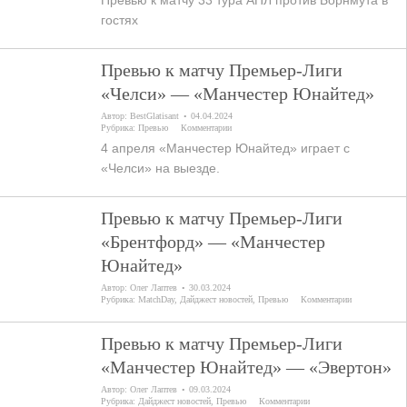
Превью к матчу 33 тура АПЛ против Борнмута в
гостях
Превью к матчу Премьер-Лиги
«Челси» — «Манчестер Юнайтед»
Автор:
BestGlatisant
04.04.2024
Рубрика:
Превью
Комментарии
4 апреля «Манчестер Юнайтед» играет с
«Челси» на выезде.
Превью к матчу Премьер-Лиги
«Брентфорд» — «Манчестер
Юнайтед»
Автор:
Олег Лаптев
30.03.2024
Рубрика:
MatchDay
,
Дайджест новостей
,
Превью
Комментарии
Превью к матчу Премьер-Лиги
«Манчестер Юнайтед» — «Эвертон»
Автор:
Олег Лаптев
09.03.2024
Рубрика:
Дайджест новостей
,
Превью
Комментарии