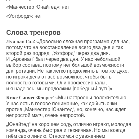
«Манчестер Юнайтед»: нет
«Уотфорд»: нет
Слова тренеров
Луи ван Гал
: «Довольно сложная программа для нас,
потому что на восстановление всего два дня и так
второй раз подряд. „Уотфорд“ через два дня.
И „Арсенал“ был через два дня. У нас небольшой
выбор состава, поэтому нет большой возможности
для ротации. Не так легко продолжить в том же духе,
но игроки делают всё возможное, чтобы быть
полностью готовыми. Они профессионалы,
и я надеюсь, мы продолжим [победный путь]».
Кике Санчес Флорес
: «Мы настроены положительно.
У нас есть в голове понимание, как добыть очки
против „Манчестер Юнайтед“, но, конечно, нас ждет
непростой матч, очень непростой.
„Юнайтед“ на хорошем ходу, отлично играют, молодая
команда, очень быстрая и техничная. Но мы всегда
гнём свою линию. Относимся с уважением