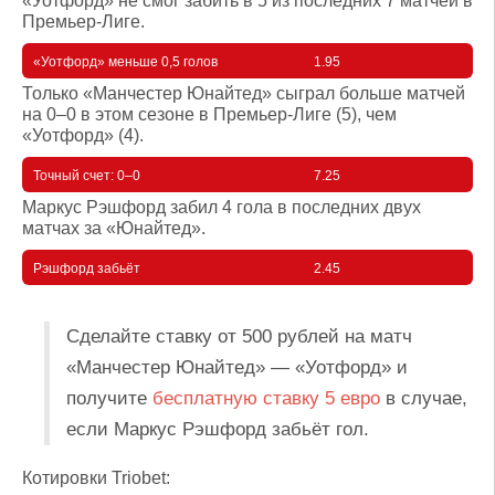
«Уотфорд» не смог забить в 5 из последних 7 матчей в
Премьер-Лиге.
«Уотфорд» меньше 0,5 голов
1.95
Только «Манчестер Юнайтед» сыграл больше матчей
на 0–0 в этом сезоне в Премьер-Лиге (5), чем
«Уотфорд» (4).
Точный счет: 0–0
7.25
Маркус Рэшфорд забил 4 гола в последних двух
матчах за «Юнайтед».
Рэшфорд забьёт
2.45
Сделайте ставку от 500 рублей на матч
«Манчестер Юнайтед» — «Уотфорд» и
получите
бесплатную ставку 5 евро
в случае,
если Маркус Рэшфорд забьёт гол.
Котировки Triobet: