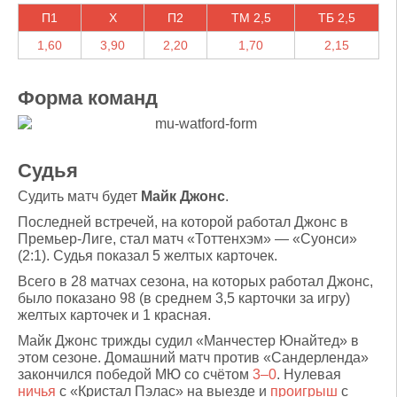
П1
X
П2
ТМ 2,5
ТБ 2,5
1,60
3,90
2,20
1,70
2,15
Форма команд
Судья
Судить матч будет
Майк Джонс
.
Последней встречей, на которой работал Джонс в
Премьер-Лиге, стал матч «Тоттенхэм» — «Суонси»
(2:1). Судья показал 5 желтых карточек.
Всего в 28 матчах сезона, на которых работал Джонс,
было показано 98 (в среднем 3,5 карточки за игру)
желтых карточек и 1 красная.
Майк Джонс трижды судил «Манчестер Юнайтед» в
этом сезоне. Домашний матч против «Сандерленда»
закончился победой МЮ со счётом
3–0
. Нулевая
ничья
с «Кристал Пэлас» на выезде и
проигрыш
с