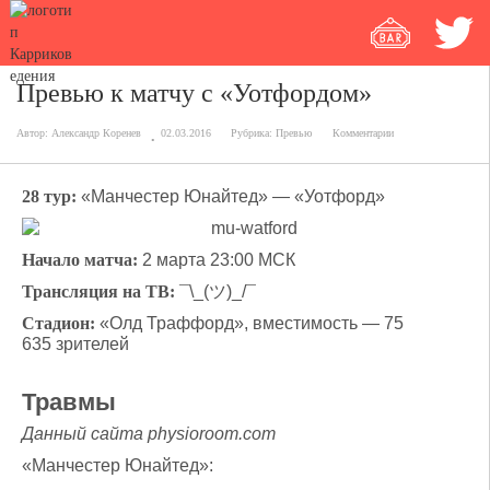
Превью к матчу с «Уотфордом»
Автор:
Александр Коренев
02.03.2016
Рубрика:
Превью
Комментарии
28 тур:
«Манчестер Юнайтед» — «Уотфорд»
Начало матча:
2 марта 23:00 МСК
Трансляция на ТВ:
¯\_(ツ)_/¯
Стадион:
«Олд Траффорд», вместимость — 75
635 зрителей
Травмы
Данный сайта physioroom.com
«Манчестер Юнайтед»: