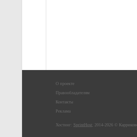
О проекте
Правообладателям
Контакты
Реклама
Хостинг:
SprintHost
; 2014-2026 © Карриков