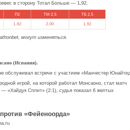
ревес в сторону Тотал Больше — 1,92.
П2
ТМ 2,5
ТБ 2,5
1,82
2,00
1,92
thonbet, могут изменяться.
сано (Испания).
 не обслуживал встречи с участием «Манчестер Юнайтед
дной игрой, на которой работал Монсаоно, стал матч
— «Хайдук Сплит» (2:1), судья показал 6 желтых
 против «Фейеноорда»
a.ru