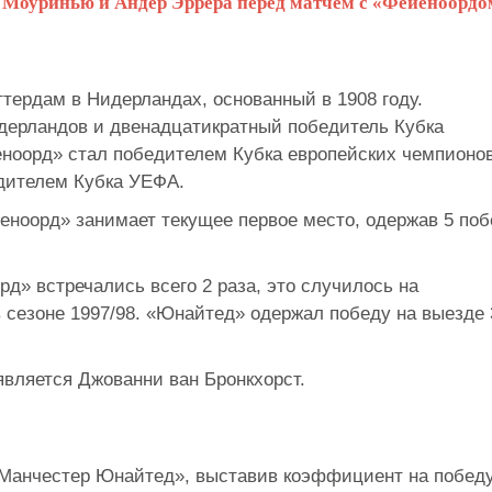
 Моуринью и Андер Эррера перед матчем с «Фейеноордо
тердам в Нидерландах, основанный в 1908 году.
дерландов и двенадцатикратный победитель Кубка
еноорд» стал победителем Кубка европейских чемпионов
едителем Кубка УЕФА.
ноорд» занимает текущее первое место, одержав 5 поб
д» встречались всего 2 раза, это случилось на
 сезоне 1997/98. «Юнайтед» одержал победу на выезде 
вляется Джованни ван Бронкхорст.
«Манчестер Юнайтед», выставив коэффициент на побед