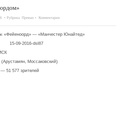
оордом»
16
Рубрика:
Превью
Комментарии
р:
«Фейеноорд» — «Манчестер Юнайтед»
 МСК
 (Арустамян, Моссаковский)
 — 51 577 зрителей