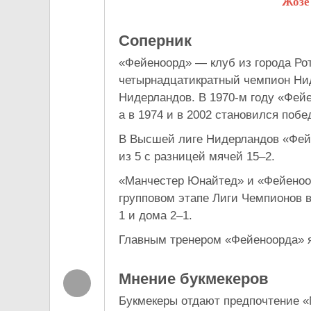
Жозе
Соперник
«Фейеноорд» — клуб из города Рот
четырнадцатикратный чемпион Ни
Нидерландов. В 1970-м году «Фей
а в 1974 и в 2002 становился поб
В Высшей лиге Нидерландов «Фейе
из 5 с разницей мячей 15–2.
«Манчестер Юнайтед» и «Фейеноор
групповом этапе Лиги Чемпионов в
1 и дома 2–1.
Главным тренером «Фейеноорда» я
Мнение букмекеров
Букмекеры отдают предпочтение 