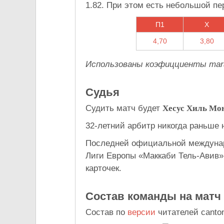
1.82. При этом есть небольшой пе
П1
X
4,70
3,80
Использованы коэфицциенты mara
Судья
Судить матч будет
Хесус Хиль Мон
32-летний арбитр никогда раньше
Последней официальной междунаро
Лиги Европы «Маккаби Тель-Авив» 
карточек.
Состав команды на матч
Состав по
версии
читателей canton