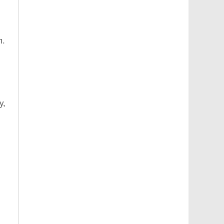
л.
у,