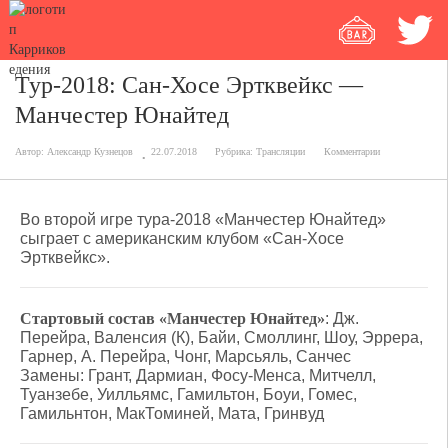
Тур-2018: Сан-Хосе Эртквейкс —
Манчестер Юнайтед
Автор:
Александр Кузнецов
22.07.2018
Рубрика:
Трансляции
Комментарии
Во второй игре тура-2018 «Манчестер Юнайтед»
сыграет с американским клубом «Сан-Хосе
Эртквейкс».
Стартовый состав «Манчестер Юнайтед»
: Дж.
Перейра, Валенсия (К), Байи, Смоллинг, Шоу, Эррера,
Гарнер, А. Перейра, Чонг, Марсьяль, Санчес
Замены: Грант, Дармиан, Фосу-Менса, Митчелл,
Туанзебе, Уилльямс, Гамильтон, Боуи, Гомес,
Гамильнтон, МакТоминей, Мата, Гринвуд