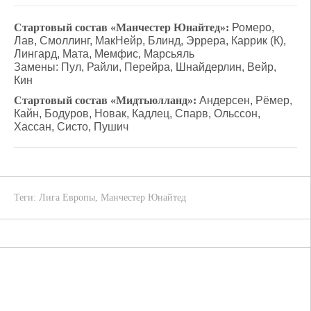
Стартовый состав «Манчестер Юнайтед»:
Ромеро,
Лав, Смоллинг, МакНейр, Блинд, Эррера, Каррик (К),
Лингард, Мата, Мемфис, Марсьяль
Замены: Пул, Райли, Перейра, Шнайдерлин, Вейр,
Кин
Стартовый состав «Мидтьюлланд»:
Андерсен, Рёмер,
Кайн, Бодуров, Новак, Кадлец, Спарв, Ольссон,
Хассан, Систо, Пушич
Теги:
Лига Европы
,
Манчестер Юнайтед