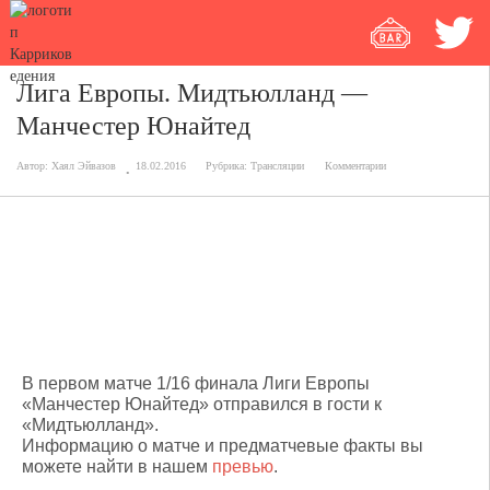
Лига Европы. Мидтьюлланд —
Манчестер Юнайтед
Автор:
Хаял Эйвазов
18.02.2016
Рубрика:
Трансляции
Комментарии
Мидтьюлланд — Манчестер Юнайтед
2:1 (1:1)
В первом матче 1/16 финала Лиги Европы
«Манчестер Юнайтед» отправился в гости к
«Мидтьюлланд».
Информацию о матче и предматчевые факты вы
можете найти в нашем
превью
.