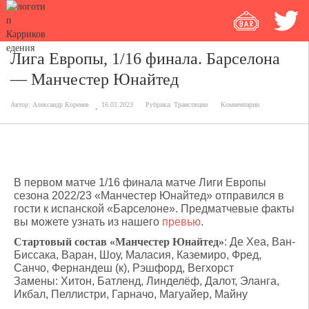
Лига Европы, 1/16 финала. Барселона
— Манчестер Юнайтед
Автор:
Александр Коренев
16.02.2023
Рубрика:
Трансляции
Комментарии
В первом матче 1/16 финала матче Лиги Европы
сезона 2022/23 «Манчестер Юнайтед» отправился в
гости к испанской «Барселоне». Предматчевые факты
вы можете узнать из нашего
превью
.
Стартовый состав «Манчестер Юнайтед»
: Де Хеа, Ван-
Биссака, Варан, Шоу, Маласия, Каземиро, Фред,
Санчо, Фернандеш (к), Рэшфорд, Вегхорст
Замены: Хитон, Батленд, Линделёф, Далот, Эланга,
Икбал, Пеллистри, Гарначо, Магуайер, Майну