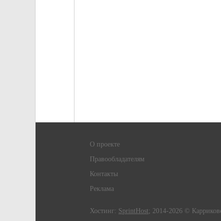
О проекте
Правообладателям
Контакты
Реклама
Хостинг:
SprintHost
; 2014-2026 © Карриков