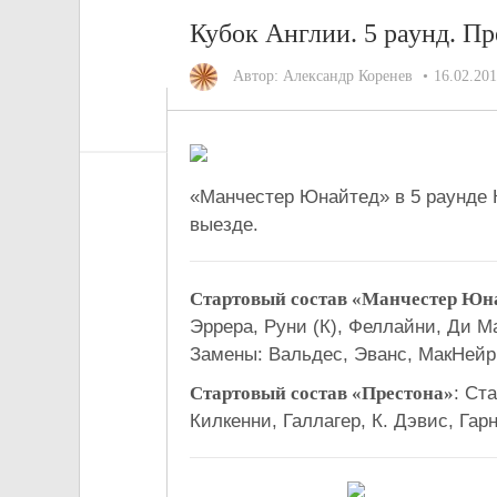
Кубок Англии. 5 раунд. П
Автор:
Александр Коренев
16.02.20
«Манчестер Юнайтед» в 5 раунде 
выезде.
Стартовый состав «Манчестер Юн
Эррера, Руни (К), Феллайни, Ди М
Замены: Вальдес, Эванс, МакНейр,
Стартовый состав «Престона»
: Ст
Килкенни, Галлагер, К. Дэвис, Гарн