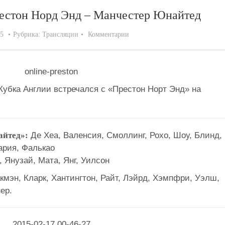
рестон Норд Энд – Манчестер Юнайтед
15
Рубрика:
Трансляции
Комментарии
Кубка Англии встречался с «Престон Норт Энд» на
айтед»:
Де Хеа, Валенсия, Смоллинг, Рохо, Шоу, Блинд,
ария, Фалькао
 Янузай, Мата, Янг, Уилсон
акмэн, Кларк, Хантингтон, Райт, Лэйрд, Хэмпфри, Уэлш,
ер.