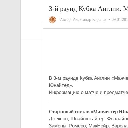
3-й раунд Кубка Англии
Автор:
Александр Коренев
09.01.20
Манчестер Ю
90+3'Руни(пе
В 3-м раунде Кубка Англии «Ман
Юнайтед».
Информацию о матче и предматче
Стартовый состав «Манчестер Юн
Джексон, Швайнштайгер, Феллайни
Замены: Ромеро, МакНейр, Варела