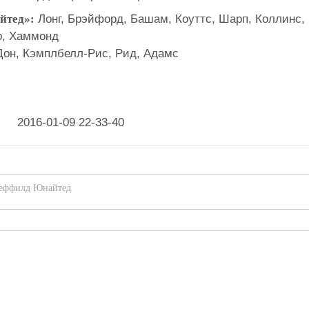
йтед»:
Лонг, Брэйфорд, Башам, Коуттс, Шарп, Коллинс,
р, Хаммонд
Дон, Кэмплбелл-Рис, Рид, Адамс
ффилд Юнайтед