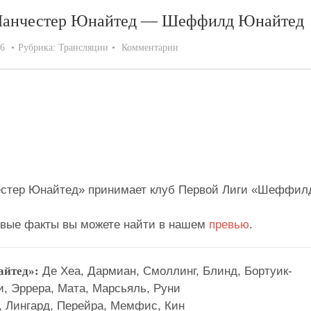
. Манчестер Юнайтед — Шеффилд Юнайтед
16
Рубрика:
Трансляции
Комментарии
найтед — Шеффилд Юнайтед
1:0 (0:0)
н.)
честер Юнайтед» принимает клуб Первой Лиги «Шеффил
вые факты вы можете найти в нашем
превью
.
айтед»:
Де Хеа, Дармиан, Смоллинг, Блинд, Бортуик-
, Эррера, Мата, Марсьяль, Руни
, Лингард, Перейра, Мемфис, Кин