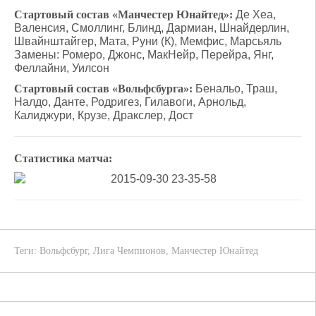
Стартовый состав «Манчестер Юнайтед»:
Де Хеа,
Валенсия, Смоллинг, Блинд, Дармиан, Шнайдерлин,
Швайнштайгер, Мата, Руни (К), Мемфис, Марсьяль
Замены: Ромеро, Джонс, МакНейр, Перейра, Янг,
Феллайни, Уилсон
Стартовый состав «Вольфсбурга»:
Бенальо, Траш,
Налдо, Данте, Родригез, Гилавоги, Арнольд,
Калиджури, Крузе, Дракслер, Дост
Статистика матча:
Теги:
Вольфсбург
,
Лига Чемпионов
,
Манчестер Юнайтед