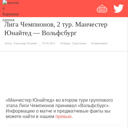
Лига Чемпионов, 2 тур. Манчестер
Юнайтед — Вольфсбург
Автор:
Александр Коренев
30.09.2015
Рубрика:
Трансляции
Комментарии
Манчестер Юнайтед — Вольфсбург
2:1 (1:1)
4'Калиджури
33'Мата(Пен.), 53'Смоллинг
«Манчестер Юнайтед» во втором туре группового
этапа Лиги Чемпионов принимал «Вольфсбург».
Информацию о матче и предматчевые факты вы
можете найти в нашем
превью
.