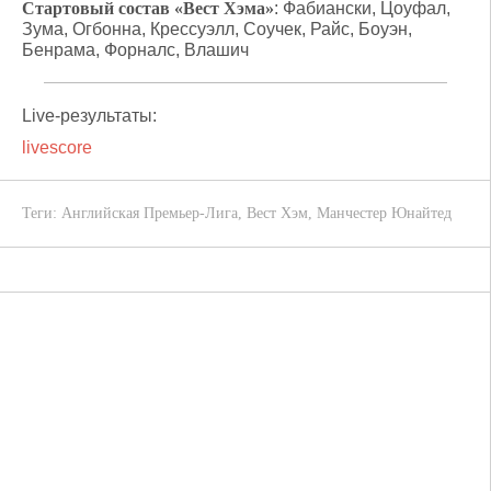
Стартовый состав «Вест Хэма»
: Фабиански, Цоуфал,
Зума, Огбонна, Крессуэлл, Соучек, Райс, Боуэн,
Бенрама, Форналс, Влашич
Live-результаты:
livescore
Теги:
Английская Премьер-Лига
,
Вест Хэм
,
Манчестер Юнайтед