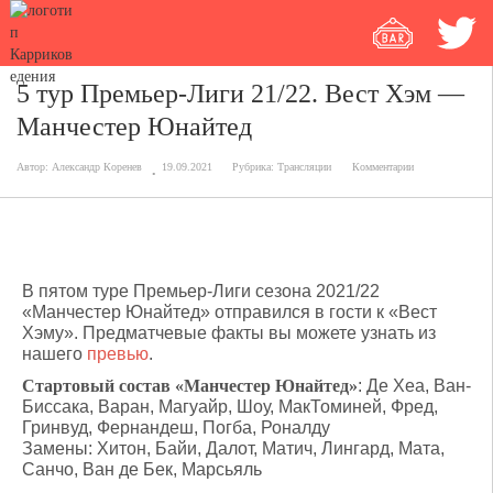
5 тур Премьер-Лиги 21/22. Вест Хэм —
Манчестер Юнайтед
Автор:
Александр Коренев
19.09.2021
Рубрика:
Трансляции
Комментарии
В пятом туре Премьер-Лиги сезона 2021/22
«Манчестер Юнайтед» отправился в гости к «Вест
Хэму». Предматчевые факты вы можете узнать из
нашего
превью
.
Стартовый состав «Манчестер Юнайтед»
: Де Хеа, Ван-
Биссака, Варан, Магуайр, Шоу, МакТоминей, Фред,
Гринвуд, Фернандеш, Погба, Роналду
Замены: Хитон, Байи, Далот, Матич, Лингард, Мата,
Санчо, Ван де Бек, Марсьяль