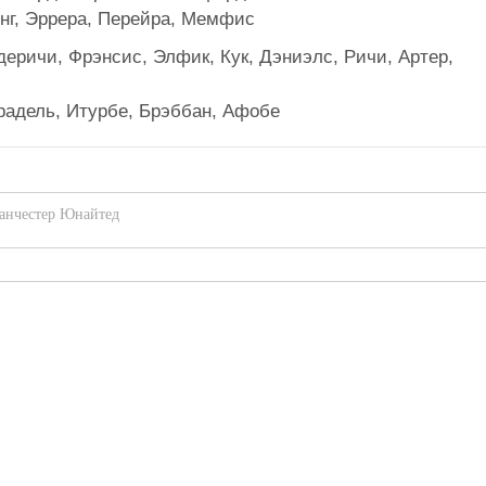
Янг, Эррера, Перейра, Мемфис
деричи, Фрэнсис, Элфик, Кук, Дэниэлс, Ричи, Артер,
Градель, Итурбе, Брэббан, Афобе
анчестер Юнайтед