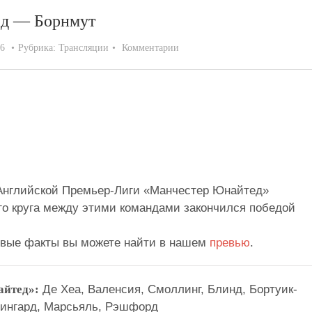
ед — Борнмут
16
Рубрика:
Трансляции
Комментарии
ер Юнайтед — Борнмут
атч перенесён
 Английской Премьер-Лиги «Манчестер Юнайтед»
го круга между этими командами закончился победой
вые факты вы можете найти в нашем
превью
.
айтед»:
Де Хеа, Валенсия, Смоллинг, Блинд, Бортуик-
 Лингард, Марсьяль, Рэшфорд