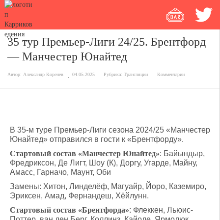
35 тур Премьер-Лиги 24/25. Брентфорд
— Манчестер Юнайтед
Автор:
Александр Коренев
04.05.2025
Рубрика:
Трансляции
Комментарии
В 35-м туре Премьер-Лиги сезона 2024/25 «Манчестер
Юнайтед» отправился в гости к «Брентфорду».
Стартовый состав «Манчестер Юнайтед»
: Байындыр,
Фредриксон, Де Лигт, Шоу (К), Доргу, Угарде, Майну,
Амасс, Гарначо, Маунт, Оби
Замены: Хитон, Линделёф, Магуайр, Йоро, Каземиро,
Эриксен, Амад, Фернандеш, Хёйлунн.
Стартовый состав «Брентфорда»
: Флеккен, Льюис-
Поттер, ван ден Берг, Коллинз, Кайоде, Ярмолюк,