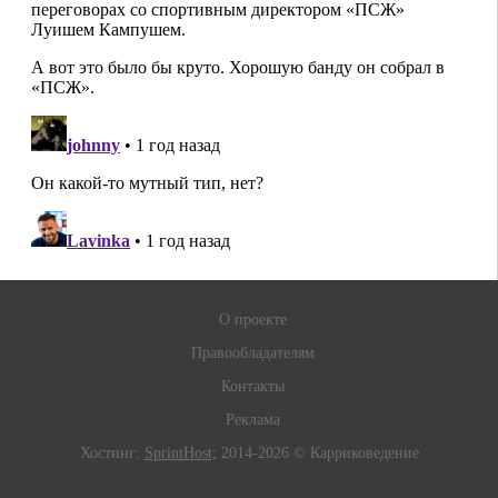
О проекте
Правообладателям
Контакты
Реклама
Хостинг:
SprintHost
; 2014-2026 © Карриковедение