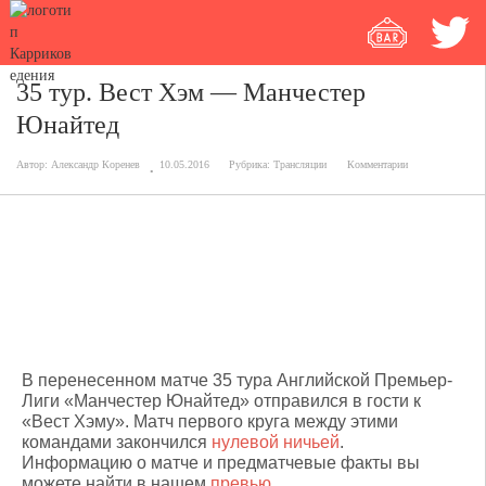
35 тур. Вест Хэм — Манчестер
Юнайтед
Автор:
Александр Коренев
10.05.2016
Рубрика:
Трансляции
Комментарии
Вест Хэм — Манчестер Юнайтед
3:2 (1:0)
51'Марсьяль, 72'Марсьяль
10'Сахо, 76'Антонио,
81'Антонио
В перенесенном матче 35 тура Английской Премьер-
Лиги «Манчестер Юнайтед» отправился в гости к
«Вест Хэму». Матч первого круга между этими
командами закончился
нулевой ничьей
.
Информацию о матче и предматчевые факты вы
можете найти в нашем
превью
.