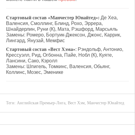
Стартовый состав «Манчестер Юнайтед»:
Де Хеа,
Валенсия, Смоллинг, Блинд, Рохо, Эррера,
Шнайдерлин, Руни (К), Мата, Рэшфорд, Марсьяль
Замены: Ромеро, Бортуик-Джексон, Джонс, Каррик,
Лингард, Янузай, Мемфис
Стартовый состав «Вест Хэма»
: Рэндольф, Антонио,
Крессуэлл, Рид, Огбонна, Пайе, Нобл (К), Куяте,
Лансини, Сако, Кэролл
Замены: Шпигель, Томкинс, Валенсия, Обьянг,
Коллинс, Мозес, Эменике
Теги:
Английская Премьер-Лига
,
Вест Хэм
,
Манчестер Юнайтед