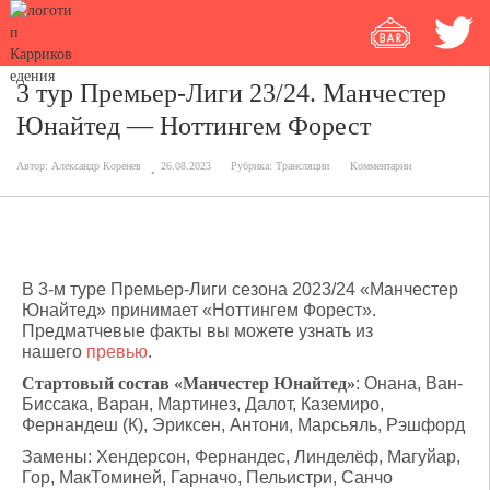
3 тур Премьер-Лиги 23/24. Манчестер
Юнайтед — Ноттингем Форест
Автор:
Александр Коренев
26.08.2023
Рубрика:
Трансляции
Комментарии
В 3-м туре Премьер-Лиги сезона 2023/24 «Манчестер
Юнайтед» принимает «Ноттингем Форест».
Предматчевые факты вы можете узнать из
нашего
превью
.
Стартовый состав «Манчестер Юнайтед»
: Онана, Ван-
Биссака, Варан, Мартинез, Далот, Каземиро,
Фернандеш (К), Эриксен, Антони, Марсьяль, Рэшфорд
Замены: Хендерсон, Фернандес, Линделёф, Магуйар,
Гор, МакТоминей, Гарначо, Пельистри, Санчо