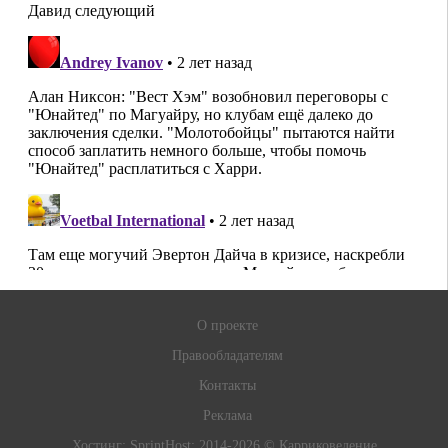
О проекте
Правообладателям
Контакты
Реклама
Хостинг:
SprintHost
; 2014-2026 © Карриковедение