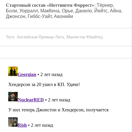
Стартовый состав «Ноттингем Форрест»
: Тёрнер,
Боли, Уорралл, МакКена, Орье, Данило, Йейтс, Айна,
Джонсон, Гиббс-Уайт, Авонийи
Теги:
Английская Премьер-Лига
,
Манчестер Юнайтед