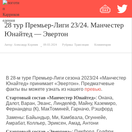
28 тур Премьер-Лиги 23/24. Манчестер
Юнайтед — Эвертон
Автор:
Александр Коренев
09.03.2024
Рубрика:
Трансляции
Комментарии
В 28-м туре Премьер-Лиги сезона 2023/24 «Манчестер
Юнайтед» принимает «Эвертон». Предматчевые
факты вы можете узнать из нашего
превью
.
Стартовый состав «Манчестер Юнайтед»
: Онана,
Далот, Варан, Эванс, Линделёф, Майну, Каземиро,
Фернандеш (К), МакТоминей, Гарначо, Рэшфорд
Замены: Байындыр, Ми, Камбвала, Огуннейе,
Амрабат, Колльер, Эриксен, Амад, Антони
Стартовый состав «Эвертона»
: Пикфорд, Годфри,