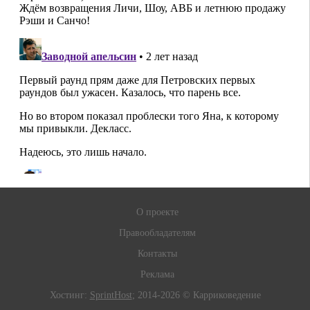
О проекте
Правообладателям
Контакты
Реклама
Хостинг:
SprintHost
; 2014-2026 © Карриковедение