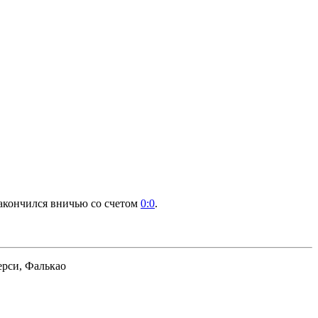
акончился вничью со счетом
0:0
.
ерси, Фалькао