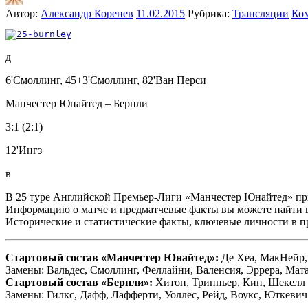
Автор:
Александр Коренев
11.02.2015
Рубрика:
Трансляции
Ко
д
6'Смоллинг, 45+3'Смоллинг, 82'Ван Перси
Манчестер Юнайтед – Бернли
3:1 (2:1)
12'Ингз
в
В 25 туре Английской Премьер-Лиги «Манчестер Юнайтед» при
Информацию о матче и предматчевые факты вы можете найти
Исторические и статистические факты, ключевые личности в п
Стартовый состав «Манчестер Юнайтед»:
Де Хеа, МакНейр, 
Замены: Вальдес, Смоллинг, Феллайни, Валенсия, Эррера, Мат
Стартовый состав «Бернли»:
Хитон, Триппьер, Кин, Шекелл (
Замены: Гилкс, Дафф, Лафферти, Уоллес, Рейд, Воукс, Юткевич