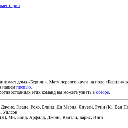
мментарии
нимает дома «Бернли». Матч первого круга на поле «Бернли» з
 в нашем
превью
.
ротивостояниях этих команд вы можете узнать в
обзоре
.
Джонс, Эванс, Рохо, Блинд, Ди Мария, Янузай, Руни (К), Ван П
а, Уилсон
К), Ми, Бойд, Арфилд, Джонс, Кайтли, Барнс, Ингз