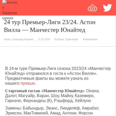
24 тур Премьер-Лиги 23/24. Астон
Вилла — Манчестер Юнайтед
Автор:
Александр Коренев
11.02.2024
Рубрика:
Трансляции
Комментарии
В 24-м туре Премьер-Лиги сезона 2023/24 «Манчестер
Юнайтед» отправился в гости к «Астон Вилле».
Предматчевые факты вы можете узнать из
нашего
превью
.
Стартовый состав «Манчестер Юнайтед»
: Онана,
Далот, Магуайр, Варан, Шоу, Майну, Каземиро,
Гарначо, Фернандеш (К), Рэшфорд, Хёйлунн
Замены: Байындыр, Эванс, Линделёф, Амрабат,
Эриксен, МакТоминей, Амад, Антони, Форсон