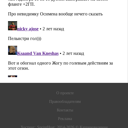
О проекте
Правообладателям
Контакты
Реклама
Хостинг:
SprintHost
; 2014-2026 © Карриковедение