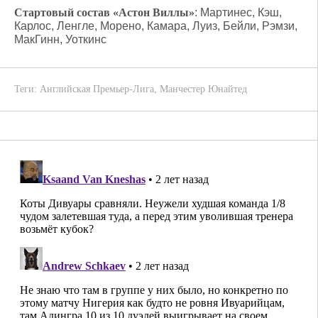
Стартовый состав «Астон Виллы»
: Мартинес, Кэш,
Карлос, Ленгле, Морено, Камара, Луиз, Бейли, Рэмзи,
МакГинн, Уоткинс
Теги:
Английская Премьер-Лига
,
Манчестер Юнайтед