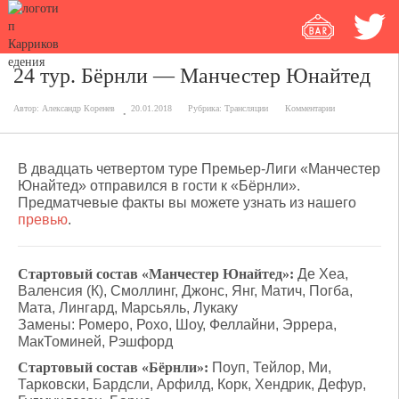
24 тур. Бёрнли — Манчестер Юнайтед
Автор:
Александр Коренев
20.01.2018
Рубрика:
Трансляции
Комментарии
В двадцать четвертом туре Премьер-Лиги «Манчестер
Юнайтед» отправился в гости к «Бёрнли».
Предматчевые факты вы можете узнать из нашего
превью
.
Стартовый состав «Манчестер Юнайтед»:
Де Хеа,
Валенсия (К), Смоллинг, Джонс, Янг, Матич, Погба,
Мата, Лингард, Марсьяль, Лукаку
Замены: Ромеро, Рохо, Шоу, Феллайни, Эррера,
МакТоминей, Рэшфорд
Стартовый состав «Бёрнли»:
Поуп, Тейлор, Ми,
Тарковски, Бардсли, Арфилд, Корк, Хендрик, Дефур,