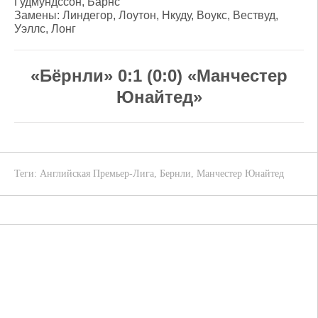
Гудмундссон, Барнс
Замены: Линдегор, Лоутон, Нкуду, Воукс, Вествуд,
Уэллс, Лонг
«Бёрнли» 0:1 (0:0) «Манчестер
Юнайтед»
Теги:
Английская Премьер-Лига
,
Бернли
,
Манчестер Юнайтед