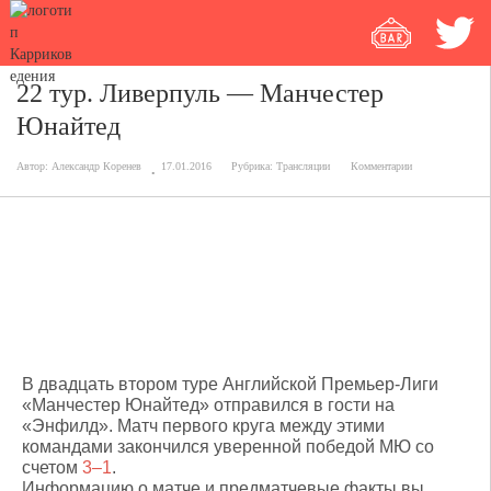
22 тур. Ливерпуль — Манчестер
Юнайтед
Автор:
Александр Коренев
17.01.2016
Рубрика:
Трансляции
Комментарии
Ливерпуль — Манчестер Юнайтед
0:1 (0:0)
79'Руни
В двадцать втором туре Английской Премьер-Лиги
«Манчестер Юнайтед» отправился в гости на
«Энфилд». Матч первого круга между этими
командами закончился уверенной победой МЮ со
счетом
3–1
.
Информацию о матче и предматчевые факты вы