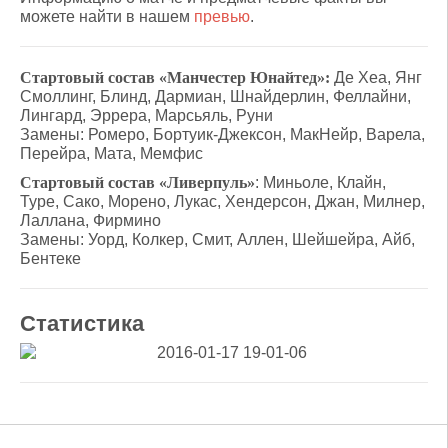
можете найти в нашем
превью
.
Стартовый состав «Манчестер Юнайтед»:
Де Хеа, Янг
Смоллинг, Блинд, Дармиан, Шнайдерлин, Феллайни,
Лингард, Эррера, Марсьяль, Руни
Замены: Ромеро, Бортуик-Джексон, МакНейр, Варела,
Перейра, Мата, Мемфис
Стартовый состав «Ливерпуль»
: Миньоле, Клайн,
Туре, Сако, Морено, Лукас, Хендерсон, Джан, Милнер,
Лаллана, Фирмино
Замены: Уорд, Колкер, Смит, Аллен, Шейшейра, Айб,
Бентеке
Статистика