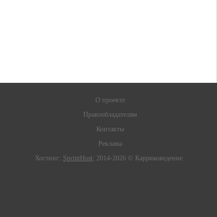
О проекте
Правообладателям
Контакты
Реклама
Хостинг:
SprintHost
; 2014-2026 © Карриковедение