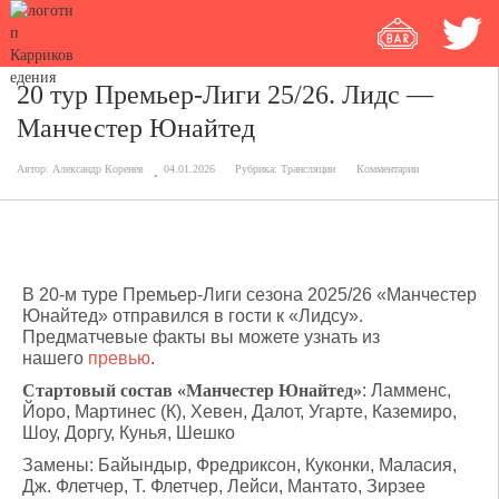
20 тур Премьер-Лиги 25/26. Лидс —
Манчестер Юнайтед
Автор:
Александр Коренев
04.01.2026
Рубрика:
Трансляции
Комментарии
В 20-м туре Премьер-Лиги сезона 2025/26 «Манчестер
Юнайтед» отправился в гости к «Лидсу».
Предматчевые факты вы можете узнать из
нашего
превью
.
Стартовый состав «Манчестер Юнайтед»
: Ламменс,
Йоро, Мартинес (К), Хевен, Далот, Угарте, Каземиро,
Шоу, Доргу, Кунья, Шешко
Замены: Байындыр, Фредриксон, Куконки, Маласия,
Дж. Флетчер, Т. Флетчер, Лейси, Мантато, Зирзее