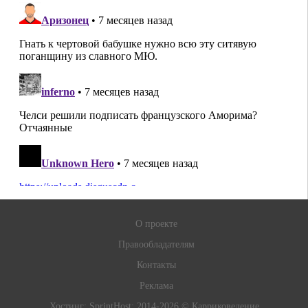
О проекте
Правообладателям
Контакты
Реклама
Хостинг:
SprintHost
; 2014-2026 © Карриковедение