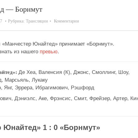
ед — Борнмут
17
Рубрика:
Трансляции
Комментарии
и «Манчестер Юнайтед» принимает «Борнмут».
знать из нашего
превью
.
айтед»:
Де Хеа, Валенсия (К), Джонс, Смоллинг, Шоу,
, Марсьяль, Лукаку
, Янг, Эррера, Ибрагимович, Рэшфорд
ович, Дэниэлс, Аке, Фрэнсис, Смит, Фрейзер, Артер, Кин
 Юнайтед» 1 : 0 «Борнмут»