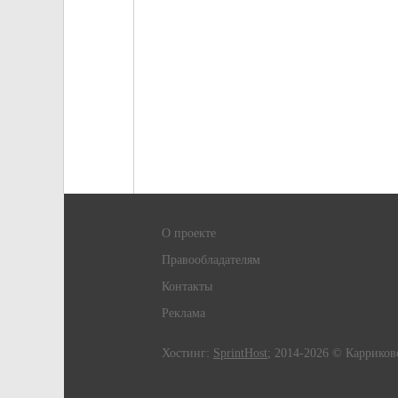
О проекте
Правообладателям
Контакты
Реклама
Хостинг:
SprintHost
; 2014-2026 © Карриков