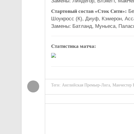
Замены: Линдегор, Блэкетт, МакНей
Стартовый состав «Сток Сити»:
Бе
Шоукросс (К), Диуф, Кэмерон, Асс
Замены: Батланд, Муньеса, Палас
Статистика матча:
Теги:
Английская Премьер-Лига
,
Манчестер