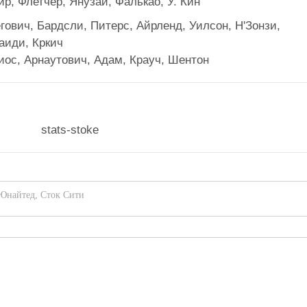
р, Флетчер, Янузай, Фалькао, У. Кин
гович, Бардсли, Питерс, Айрленд, Уилсон, Н'Зонзи,
аиди, Кркич
иос, Арнаутович, Адам, Крауч, Шентон
 Юнайтед
,
Сток Сити