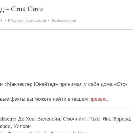
д – Сток Сити
14
Рубрика:
Трансляции
Комментарии
р Юнайтед – Сток Сити
2:1 (1:1)
ата
39'Н'Зонзи
ги «Манчестер Юнайтед» принимал у себя дома «Сток
вые факты вы можете найти в нашем
превью
.
айтед»:
Де Хеа, Валенсия, Смоллинг, Рохо, Янг, Эррера,
Перси, Уилсон