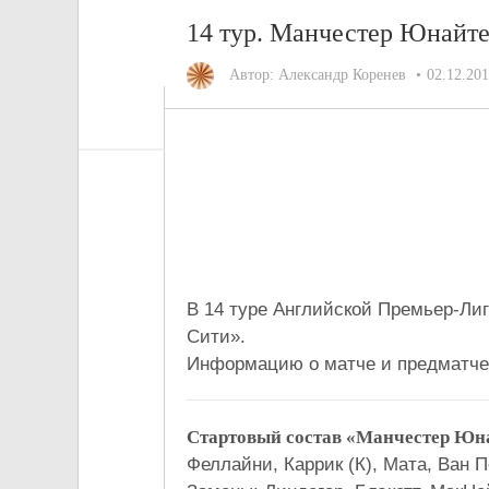
14 тур. Манчестер Юнайте
Автор:
Александр Коренев
02.12.20
Манчесте
21'Феллайни, 59'М
В 14 туре Английской Премьер-Ли
Сити».
Информацию о матче и предматче
Стартовый состав «Манчестер Юн
Феллайни, Каррик (К), Мата, Ван 