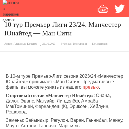
10 тур Премьер-Лиги 23/24. Манчестер
Юнайтед — Ман Сити
Автор:
Александр Коренев
29.10.2023
Рубрика:
Трансляции
Комментарии
В 10-м туре Премьер-Лиги сезона 2023/24 «Манчестер
Юнайтед» принимает «Ман Сити». Предматчевые
факты вы можете узнать из нашего
превью
.
Стартовый состав «Манчестер Юнайтед»
: Онана,
Далот, Эванс, Магуайр, Линделёф, Амрабат,
МакТоминей, Фернандеш (К), Эриксен, Хёйлунн,
Рэшфорд
Замены: Байындыр, Регулон, Варан, Ганнибал, Майну,
Маунт, Антони, Гарначо, Марсьяль