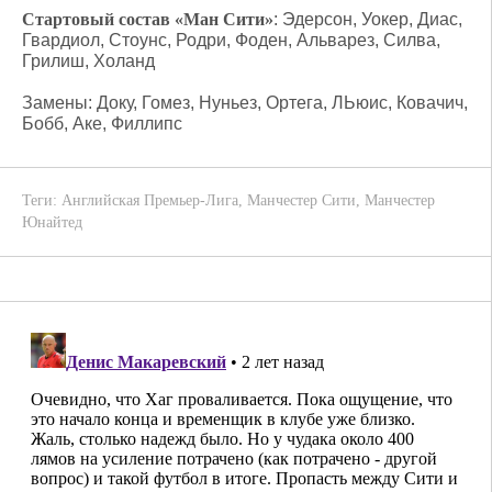
Стартовый состав «Ман Сити»
: Эдерсон, Уокер, Диас,
Гвардиол, Стоунс, Родри, Фоден, Альварез, Силва,
Грилиш, Холанд
Замены: Доку, Гомез, Нуньез, Ортега, ЛЬюис, Ковачич,
Бобб, Аке, Филлипс
Теги:
Английская Премьер-Лига
,
Манчестер Сити
,
Манчестер
Юнайтед