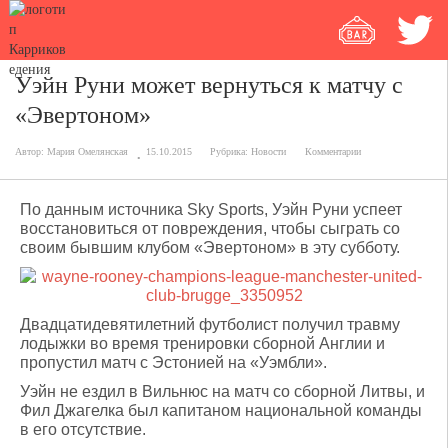
Уэйн Руни может вернуться к матчу с
«Эвертоном»
Автор:
Мария Омелянская
15.10.2015
Рубрика:
Новости
Комментарии
По данным источника Sky Sports, Уэйн Руни успеет
восстановиться от повреждения, чтобы сыграть со
своим бывшим клубом «Эвертоном» в эту субботу.
Двадцатидевятилетний футболист получил травму
лодыжки во время тренировки сборной Англии и
пропустил матч с Эстонией на «Уэмбли».
Уэйн не ездил в Вильнюс на матч со сборной Литвы, и
Фил Джагелка был капитаном национальной команды
в его отсутствие.