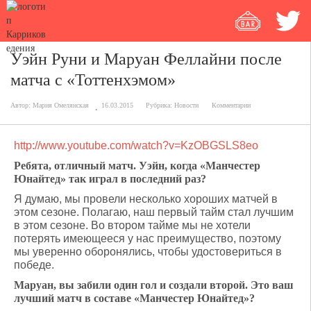
Уэйн Руни и Маруан Феллайни после
матча с «Тоттенхэмом»
Автор:
Мария Омелянская
16.03.2015
Рубрика:
Новости
Комментарии
http://www.youtube.com/watch?v=KzOBGSLS8eo
Ребята, отличный матч. Уэйн, когда «Манчестер
Юнайтед» так играл в последний раз?
Я думаю, мы провели несколько хороших матчей в
этом сезоне. Полагаю, наш первый тайм стал лучшим
в этом сезоне. Во втором тайме мы не хотели
потерять имеющееся у нас преимущество, поэтому
мы уверенно оборонялись, чтобы удостовериться в
победе.
Маруан, вы забили один гол и создали второй. Это ваш
лучший матч в составе «Манчестер Юнайтед»?