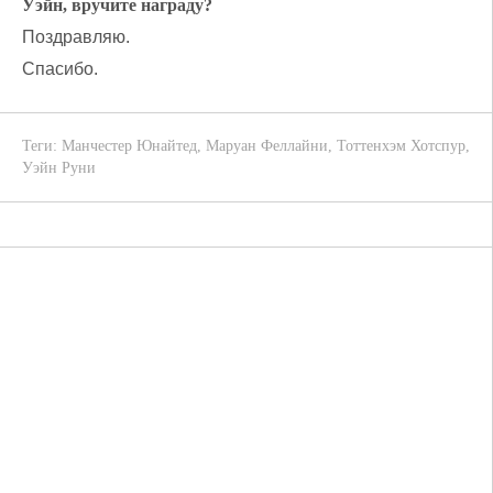
Уэйн, вручите награду?
Поздравляю.
Спасибо.
Теги:
Манчестер Юнайтед
,
Маруан Феллайни
,
Тоттенхэм Хотспур
,
Уэйн Руни