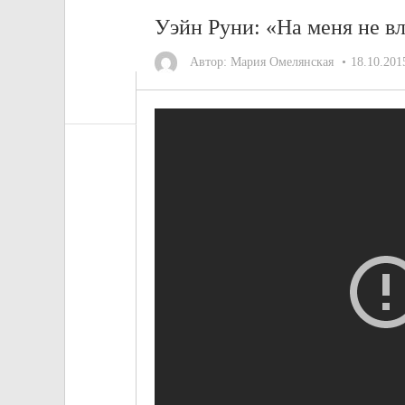
Уэйн Руни: «На меня не в
Автор:
Мария Омелянская
18.10.201