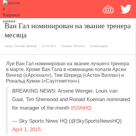
Ван Гал номинирован на звание тренера
месяца
Автор:
Евгений Арбенин
02.04.2015
Рубрика:
Новости
Комментарии
Луи Ван Гал номинирован на звание лучшего тренера
в марте. Кроме Ван Гала в номинацию попали Арсен
Венгер («Арсенал»), Тим Шервуд («Астон Вилла») и
Рональд Куман («Саутгемптон»).
BREAKING NEWS: Arsene Wenger, Louis van
Gaal, Tim Sherwood and Ronald Koeman nominated
for manager of the month
#SSNHQ
— Sky Sports News HQ (@SkySportsNewsHQ)
April 1, 2015