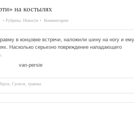
рти» на костылях
Рубрика:
Новости
Комментарии
авму в концовке встречи, наложили шину на ногу и ем
лях. Насколько серьезно повреждение нападающего
.
Перси
,
Суонси
,
травмы